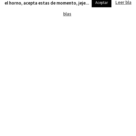
Leer bla
el horno, acepta estas de momento, jeje...
Aceptar
blas
2023: un año de Con C de Com
Después de 52 semanas de compartir enlaces y
recursos, este año se me ha ocurrido
recopilarlos en un megapost. Son 365 recursos
concretamente, uno por