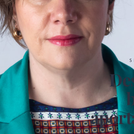
S
Des
b
aport