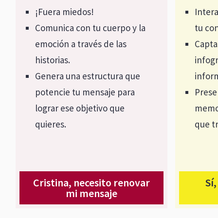
¡Fuera miedos!
Inter
Comunica con tu cuerpo y la
tu co
emoción a través de las
Capta
historias.
infogr
Genera una estructura que
infor
potencie tu mensaje para
Prese
lograr ese objetivo que
memor
quieres.
que t
Cristina, necesito renovar
Sí
mi mensaje