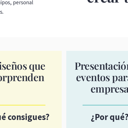
uipos, personal
s.
iseños que
Presentació
orprenden
eventos par
empres
é consigues?
¿Por qué