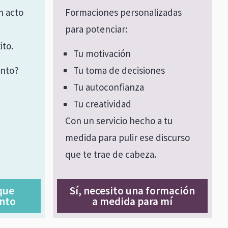
n acto
Formaciones personalizadas
para potenciar:
ito.
Tu motivación
ento?
Tu toma de decisiones
Tu autoconfianza
Tu creatividad
Con un servicio hecho a tu
medida para pulir ese discurso
que te trae de cabeza.
 que
Sí, necesito una formación
ento
a medida para mí