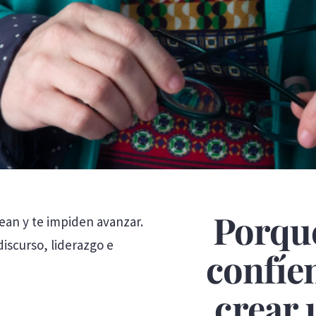
Porque
ean y te impiden avanzar.
iscurso, liderazgo e
confíen
crear