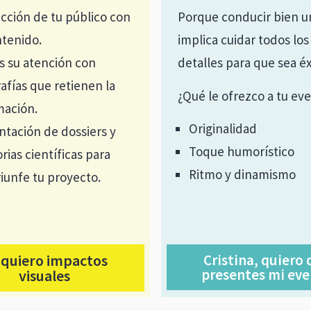
acción de tu público con
Porque conducir bien u
ntenido.
implica cuidar todos los
s su atención con
detalles para que sea éx
afías que retienen la
¿Qué le ofrezco a tu ev
mación.
Originalidad
ntación de dossiers y
Toque humorístico
ias científicas para
Ritmo y dinamismo
riunfe tu proyecto.
, quiero impactos
Cristina, quiero
presentes mi ev
visuales