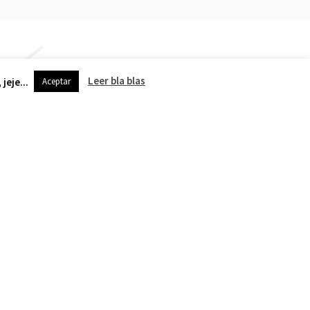
Leer bla blas
jeje...
Aceptar
Paso 4
cedo a
Te muestro el resultado para
ación.
tu aprobación.