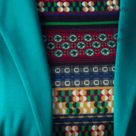
¿Quieres influir,
¿Eres consciente de que c
¿Intentas 