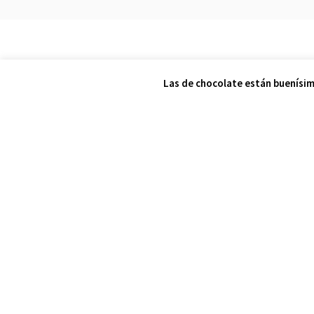
El proceso de trab
Las de chocolate están buenísim
Paso 1
Pa
Cerramos una cita vía zoom o
Desarr
teléfono para conocer tu
inclu
situación más a fondo.
temari