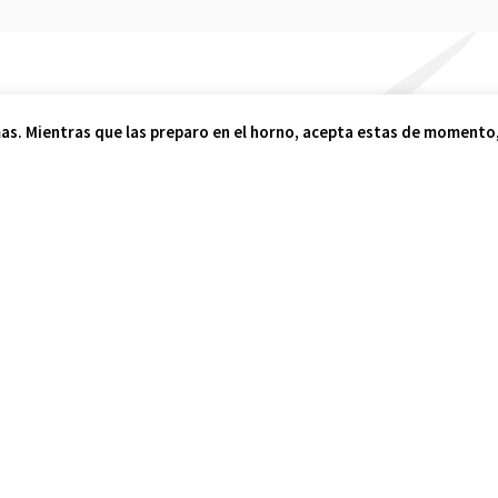
ajo es sencillo
as. Mientras que las preparo en el horno, acepta estas de momento, 
so 2
Paso 3
ollo mi propuesta
Si te mola mi idea, pro
yendo metodología y
su desarrollo e implant
o, si procede.