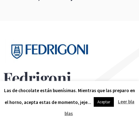
Fedrigoni
Las de chocolate están buenísimas. Mientras que las preparo en
Leer bla
el horno, acepta estas de momento, jeje...
Aceptar
Formé al equipo de ventas de esta multinacional
blas
papelera italiana en técnicas de storytelling y
participé como tutora en sus cursos “La charla de 5