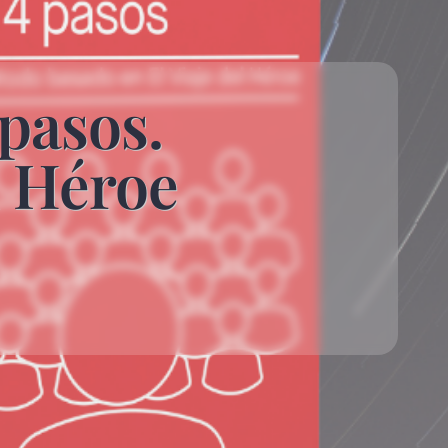
 pasos.
l Héroe