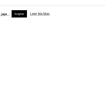
Leer bla blas
jeje...
Aceptar
DESPUÉS
0 mejores libros sobre hablar en público y hacer presentaciones
atsApp
Email