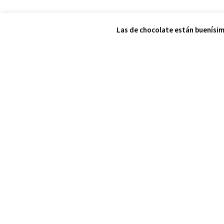
Las de chocolate están buenísim
Sobre todo, espero de corazón que lo disfrutéis y q
ANTES
Curso Hablar en público online
Facebook