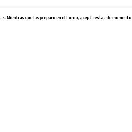
as. Mientras que las preparo en el horno, acepta estas de momento, 
ue os sea de utilidad.
Los 1
Twitter
LinkedIn
Telegram
Wh