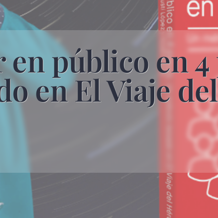
 en público en 4
o en El Viaje de