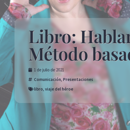
Libro: Hablar
Método basad
1 de julio de 2021
Comunicación
,
Presentaciones
libro
,
viaje del héroe