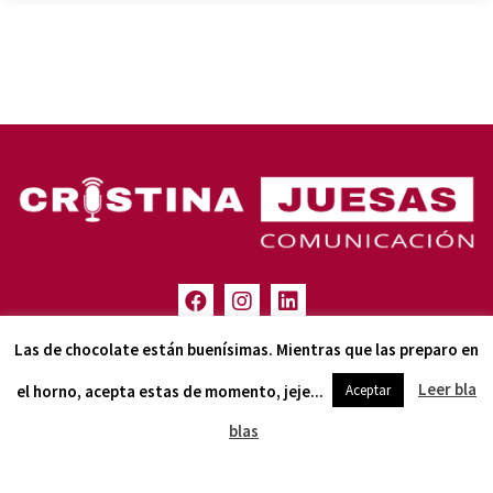
(+ 34) 616 93 55 24
Las de chocolate están buenísimas. Mientras que las preparo en
LA NEWSLETTER CON C DE COM
Leer bla
el horno, acepta estas de momento, jeje...
Aceptar
blas
© 2025 CRISTINA JUESAS ·
COPYWRITER CARMEN
RAIGADA
·
DISEÑO Y MANTENIMIENTO WEB PIXELMIO