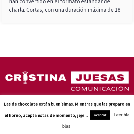
han convertido en el formato estándar de
charla. Cortas, con una duración máxima de 18
Las de chocolate están buenísimas. Mientras que las preparo en
Leer bla
(+ 34) 616 93 55 24
el horno, acepta estas de momento, jeje...
Aceptar
blas
LA NEWSLETTER CON C DE COM