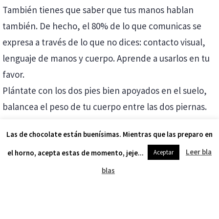
También tienes que saber que tus manos hablan
también. De hecho, el 80% de lo que comunicas se
expresa a través de lo que no dices: contacto visual,
lenguaje de manos y cuerpo. Aprende a usarlos en tu
favor.
Plántate con los dos pies bien apoyados en el suelo,
balancea el peso de tu cuerpo entre las dos piernas.
Respira con normalidad. No camines mucho, esto no
Las de chocolate están buenísimas. Mientras que las preparo en
es una excursión. Si hay atril y puedes evitar usarlo,
Leer bla
el horno, acepta estas de momento, jeje...
Aceptar
evítalo. Un atril añade distancia entre ti y tu audiencia.
Si no puedes evitar su uso, relaja las manos y no te
blas
aferres a él como si se fuera a caer. Se tan natural
como puedas. Imagina que le estás hablando a una