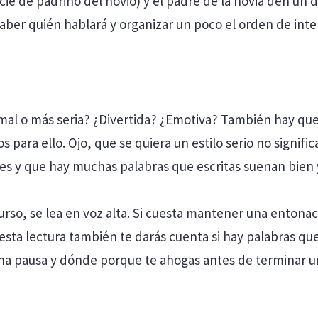
ie de padrino del novio) y el padre de la novia den un
saber quién hablará y organizar un poco el orden de int
ormal o más seria? ¿Divertida? ¿Emotiva? También hay qu
 para ello. Ojo, que se quiera un estilo serio no signifi
ntes y que hay muchas palabras que escritas suenan bien y
rso, se lea en voz alta. Si cuesta mantener una entonac
sta lectura también te darás cuenta si hay palabras que
una pausa y dónde porque te ahogas antes de terminar u